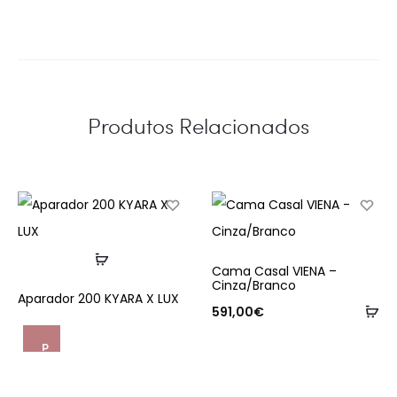
Produtos Relacionados
Ler
Cama Casal VIENA –
mais
Cinza/Branco
Aparador 200 KYARA X LUX
Ad
591,00
€
P
e