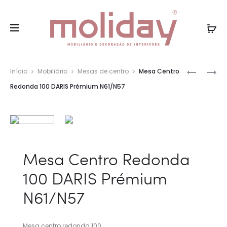
Entregas gratuitas Portugal Continental para
Fe
compras superiores a 75€
Nave
MESA
MÓVEL
Início
Mobiliário
Mesas de centro
Mesa Centro
CENTRO
TV
pelos
Redonda 100 DARIS Prémium N61/N57
RETANGU
DARIS
prod
DARIS
M240
PRÉMIUM
PRÉMIUM
N55/N57
N61/N57
Mesa Centro Redonda
100 DARIS Prémium
N61/N57
Mesa centro redonda 100