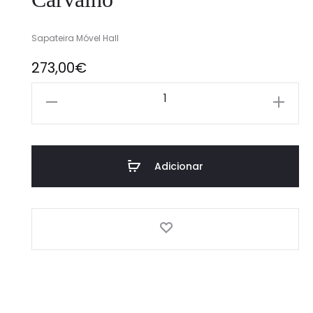
Sapateira Móvel Hall
273,00
€
Quantidade
de
Sapateira
Móvel
Hall
Adicionar
FLORENÇA
Branco
-
Carvalho