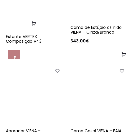
Ler
Cama de Estúdio c/ nido
mais
VIENA – Cinza/Branco
Estante VERTEX
543,00
€
Composição V43
Ad
P
e
d
i
d
o
d
e
o
Aparador VIENA –
Cama Casal VIENA – FAIA