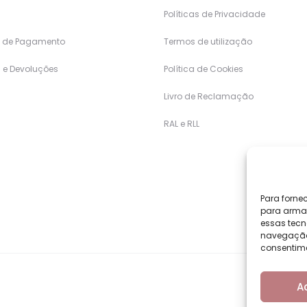
Políticas de Privacidade
 de Pagamento
Termos de utilização
 e Devoluções
Política de Cookies
Livro de Reclamação
RAL e RLL
Para forne
para armaz
essas tecn
navegação o
consentime
A