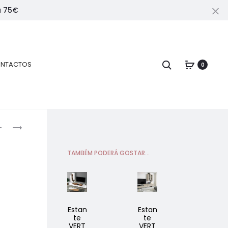
a 75€
Fe
Pesquisar
NTACTOS
0
Navegação
APARADOR
ESTANTE
FLORENÇA
VERTEX
elos
BRANCO
COMPOSIÇÃO
TAMBÉM PODERÁ GOSTAR...
rodutos
–
V43
CARVALHO
Estan
Estan
Mesa
te
te
de
VERT
VERT
Cent