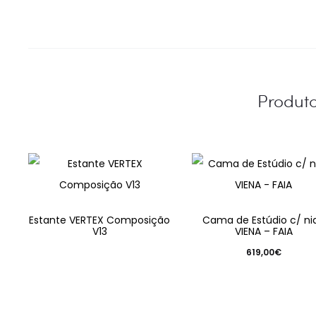
Produt
Estante VERTEX Composição
Cama de Estúdio c/ ni
V13
VIENA – FAIA
619,00
€