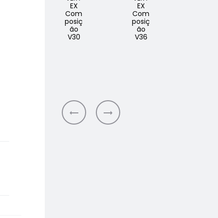
EX
EX
ro
Com
Com
120
posiç
posiç
KYAR
ão
ão
A
V30
V36