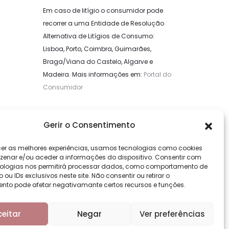
Em caso de litígio o consumidor pode
recorrer a uma Entidade de Resolução
Alternativa de Litígios de Consumo:
Lisboa, Porto, Coimbra, Guimarães,
Braga/Viana do Castelo, Algarve e
Madeira. Mais informações em:
Portal do
Consumidor
LIVRO DE RECLAMAÇÕES
Gerir o Consentimento
cer as melhores experiências, usamos tecnologias como cookies
enar e/ou aceder a informações do dispositivo. Consentir com
ologias nos permitirá processar dados, como comportamento de
u IDs exclusivos neste site. Não consentir ou retirar o
nto pode afetar negativamante certos recursos e funções.
ceitar
Negar
Ver preferências
F
I
a
n
c
s