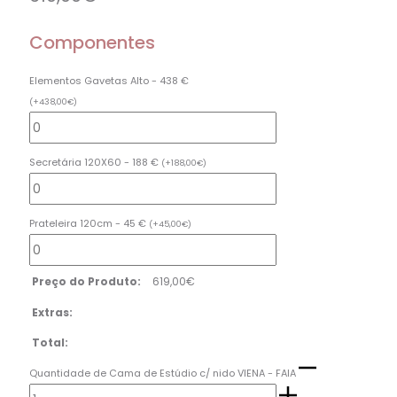
Componentes
Elementos Gavetas Alto - 438 €
(
+
438,00
€
)
Secretária 120X60 - 188 €
(
+
188,00
€
)
Prateleira 120cm - 45 €
(
+
45,00
€
)
Preço do Produto:
619,00
€
Extras:
Total:
Quantidade de Cama de Estúdio c/ nido VIENA - FAIA