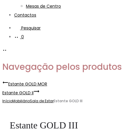
Mesas de Centro
Contactos
Pesquisar
0
Navegação pelos produtos
Estante GOLD MOR
Estante GOLD II
Início
Mobiliário
Sala de Estar
Estante GOLD III
Estante GOLD III