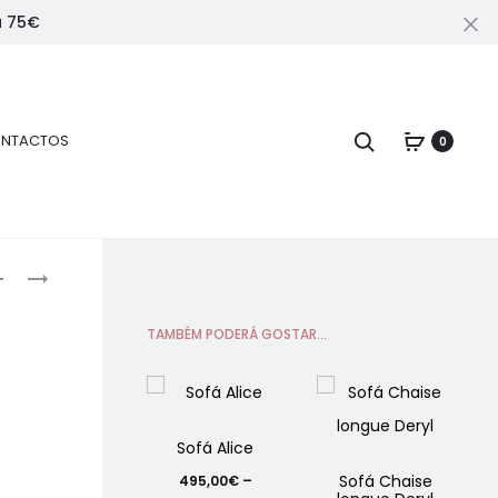
a 75€
Fe
Pesquisar
NTACTOS
0
Navegação
SOFÁ
SOFÁ
CHAISE
CANTO
elos
LONGUE
MARLI
TAMBÉM PODERÁ GOSTAR...
rodutos
DERYL
C/
TERMINAL
ESQUERDO
Sofá Alice
Sofá Chaise
495,00
€
–