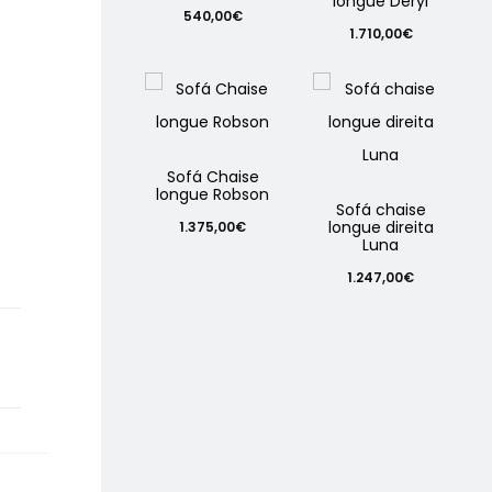
longue Deryl
Price
540,00
€
1.710,00
€
range:
495,00€
through
540,00€
Sofá Chaise
longue Robson
Sofá chaise
longue direita
1.375,00
€
Luna
1.247,00
€
S