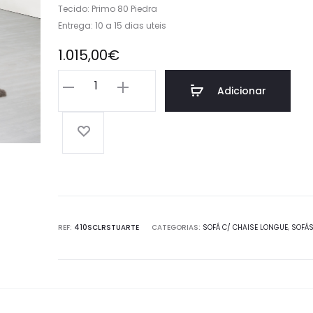
Tecido: Primo 80 Piedra
Entrega: 10 a 15 dias uteis
1.015,00
€
Quantidade
Adicionar
de
Sofá
Chaise
longue
Reversível
Stuart
REF:
410SCLRSTUARTE
CATEGORIAS:
SOFÁ C/ CHAISE LONGUE
,
SOFÁ