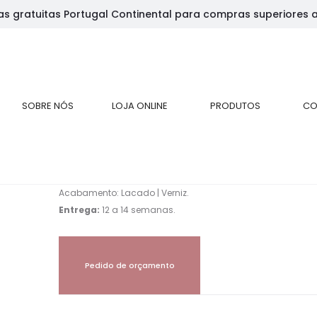
as gratuitas Portugal Continental para compras superiores 
p
p
SOBRE NÓS
LOJA ONLINE
PRODUTOS
CO
Sala Estar SOHO Prémium
Sala de Estar composta por:
Móvel de Tv | Estante Suspensa | Mesa de Centro | Mesa Apo
Acabamento: Lacado | Verniz.
Entrega:
12 a 14 semanas.
Pedido de orçamento