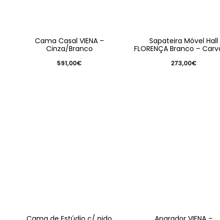
Cama Casal VIENA –
Sapateira Móvel Hall
Cinza/Branco
FLORENÇA Branco – Carv
591,00
€
273,00
€
Cama de Estúdio c/ nido
Aparador VIENA –