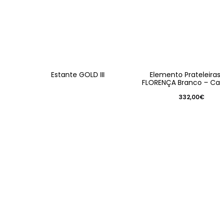
Estante GOLD III
Elemento Prateleiras
FLORENÇA Branco – Ca
332,00
€