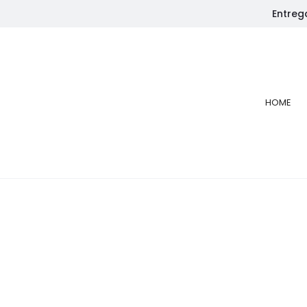
Entreg
Início
Mobiliário
Sala de Estar
Sala Estar SOHO Prémium
HOME