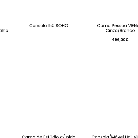
Consola 150 SOHO
Cama Pessoa VIEN
alho
Cinza/Branco
496,00
€
Cama de Estúdio c/ nido
Consola/Móvel Hall VI