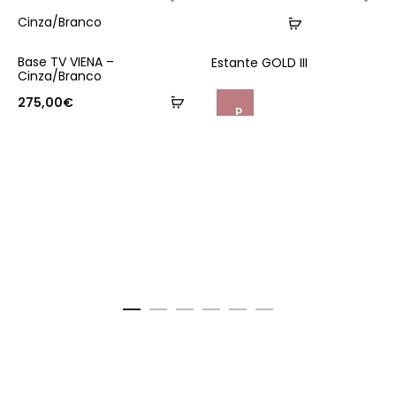
Ler
mais
Base TV VIENA –
Estante GOLD III
Cinza/Branco
Adicionar
275,00
€
P
e
d
i
d
o
d
e
o
r
ç