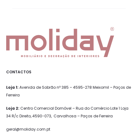
a
m
e
n
t
o
CONTACTOS
Loja 1:
Avenida de Sobrão nº 385 – 4595-278 Meixomil – Paços de
Ferreira
Loja 2:
Centro Comercial Domóvel – Rua do Comércio Lote 1 Loja
34 R/c Direito, 4590-073, Carvalhosa – Paços de Ferreira
geral@moliday.com.pt