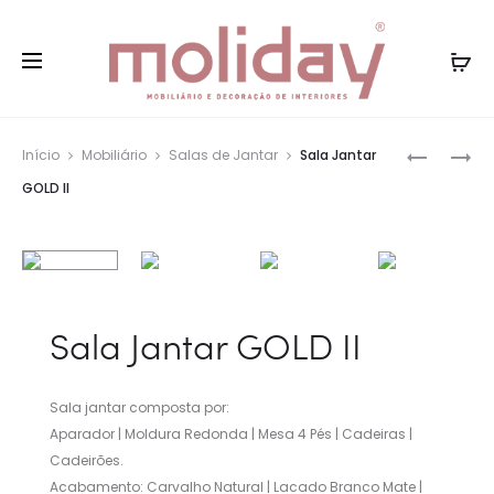
Entregas gratuitas Portugal Continental para
Fe
compras superiores a 75€
Nave
ESTANTE
SALA
Início
Mobiliário
Salas de Jantar
Sala Jantar
GOLD
JANTAR
pelos
GOLD II
IV
GOLD
prod
Sala Jantar GOLD II
Sala jantar composta por:
Aparador | Moldura Redonda | Mesa 4 Pés | Cadeiras |
Cadeirões.
Acabamento: Carvalho Natural | Lacado Branco Mate |