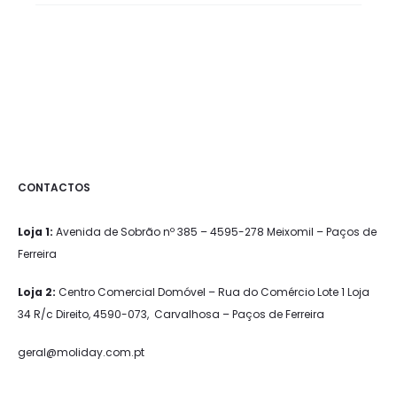
o
o
d
e
o
r
ç
a
CONTACTOS
m
e
Loja 1:
Avenida de Sobrão nº 385 – 4595-278 Meixomil – Paços de
n
Ferreira
t
Loja 2:
Centro Comercial Domóvel – Rua do Comércio Lote 1 Loja
o
34 R/c Direito, 4590-073, Carvalhosa – Paços de Ferreira
geral@moliday.com.pt