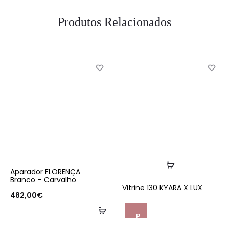
Produtos Relacionados
Ler
Aparador FLORENÇA
mais
Branco – Carvalho
Vitrine 130 KYARA X LUX
482,00
€
Adicionar
P