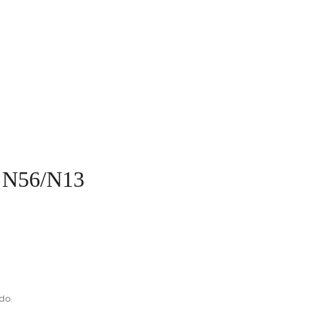
m N56/N13
do.