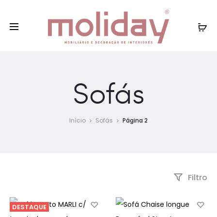
Entregas gratuitas Portugal Continental para
Fe
compras superiores a 75€
Sofás
Início
Sofás
Página 2
Filtro
DESTAQUE