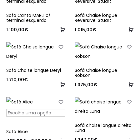
Sofá Canto MARLI c/
Sofá Chaise longue
terminal esquerdo
Reversível Stuart
Adicionar
Ad
1.100,00
€
1.015,00
€
Sofá Chaise longue Deryl
Sofá Chaise longue
Robson
1.710,00
€
Adicionar
Ad
1.375,00
€
Sofá chaise longue direita
This
Luna
Sofá Alice
product
1.247,00
€