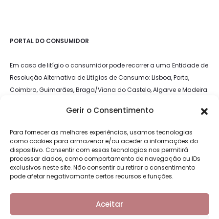
PORTAL DO CONSUMIDOR
Em caso de litígio o consumidor pode recorrer a uma Entidade de
Resolução Alternativa de Litígios de Consumo: Lisboa, Porto,
Coimbra, Guimarães, Braga/Viana do Castelo, Algarve e Madeira.
Mais informações em:
Portal do Consumidor
Gerir o Consentimento
LIVRO DE RECLAMAÇÕES
Para fornecer as melhores experiências, usamos tecnologias
como cookies para armazenar e/ou aceder a informações do
dispositivo. Consentir com essas tecnologias nos permitirá
processar dados, como comportamento de navegação ou IDs
exclusivos neste site. Não consentir ou retirar o consentimento
pode afetar negativamante certos recursos e funções.
Aceitar
Copyright © 2026 - Moliday - Mobiliário e decoração de interiores