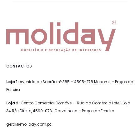
o
r
ç
a
m
e
n
CONTACTOS
t
o
Loja 1:
Avenida de Sobrão nº 385 – 4595-278 Meixomil – Paços de
Ferreira
Loja 2:
Centro Comercial Domóvel – Rua do Comércio Lote 1 Loja
34 R/c Direito, 4590-073, Carvalhosa – Paços de Ferreira
geral@moliday.com.pt