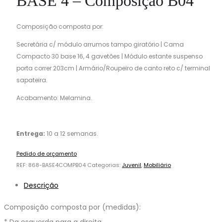
BASE 4 – Composição B04
Composição composta por:
Secretária c/ módulo arrumos tampo giratório | Cama
Compacto 30 base 16, 4 gavetões | Módulo estante suspenso
porta correr 203cm | Armário/Roupeiro de canto reto c/ terminal
sapateira.
Acabamento: Melamina.
Entrega:
10 a 12 semanas.
Pedido de orçamento
REF:
868-BASE4COMPB04
Categorias:
Juvenil
,
Mobiliário
Descrição
Composição composta por (medidas):
* Da esquerda para a direita.