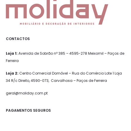
m
m
be
be
e
e
chosen
chosen
n
n
on
on
t
t
the
the
o
o
CONTACTOS
product
product
page
page
Loja 1:
Avenida de Sobrão nº 385 – 4595-278 Meixomil – Paços de
Ferreira
Loja 2:
Centro Comercial Domóvel – Rua do Comércio Lote 1 Loja
34 R/c Direito, 4590-073, Carvalhosa – Paços de Ferreira
geral@moliday.com.pt
PAGAMENTOS SEGUROS