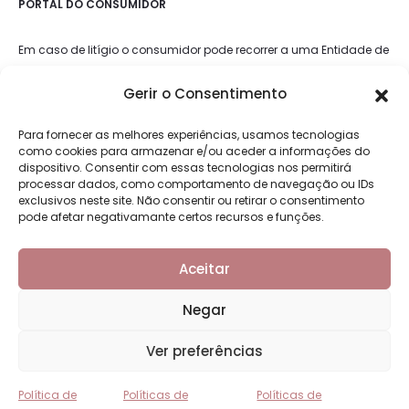
PORTAL DO CONSUMIDOR
Em caso de litígio o consumidor pode recorrer a uma Entidade de
Resolução Alternativa de Litígios de Consumo: Lisboa, Porto,
Gerir o Consentimento
Coimbra, Guimarães, Braga/Viana do Castelo, Algarve e Madeira.
Mais informações em:
Portal do Consumidor
Para fornecer as melhores experiências, usamos tecnologias
como cookies para armazenar e/ou aceder a informações do
dispositivo. Consentir com essas tecnologias nos permitirá
LIVRO DE RECLAMAÇÕES
processar dados, como comportamento de navegação ou IDs
exclusivos neste site. Não consentir ou retirar o consentimento
pode afetar negativamante certos recursos e funções.
Aceitar
Negar
Ver preferências
Copyright © 2026 - Moliday - Mobiliário e decoração de interiores
Política de
Políticas de
Políticas de
F
I